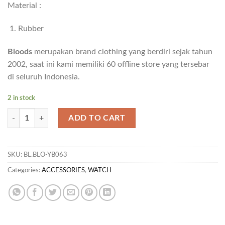
Material :
Rubber
Bloods
merupakan brand clothing yang berdiri sejak tahun
2002, saat ini kami memiliki 60 offline store yang tersebar
di seluruh Indonesia.
2 in stock
WATCHES MAROL 01 quantity
ADD TO CART
SKU:
BL.BLO-YB063
Categories:
ACCESSORIES
,
WATCH