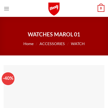
Skip
0
to
content
WATCHES MAROL 01
Home
/
ACCESSORIES
/
WATCH
-40%