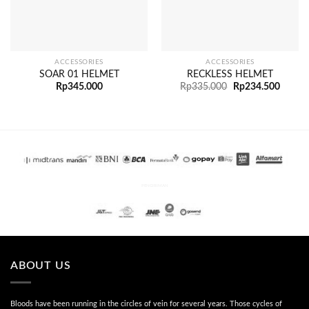
ACCESSORIES
ACCESSORIES
SOAR 01 HELMET
RECKLESS HELMET
Rp
345.000
Rp
335.000
Rp
234.500
PENGIRIMAN
ABOUT US
Bloods have been running in the circles of vein for several years. Those cycles of