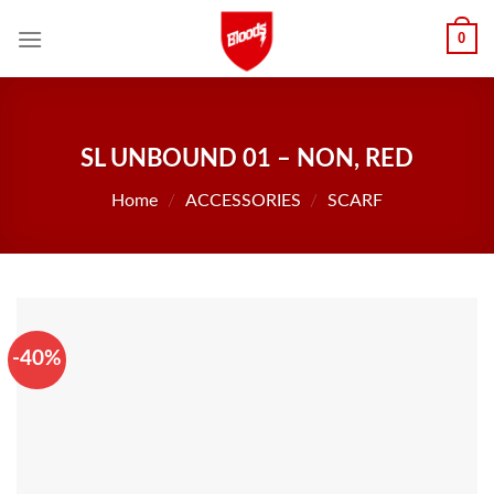
Skip
0
to
content
SL UNBOUND 01 – NON, RED
Home
/
ACCESSORIES
/
SCARF
-40%