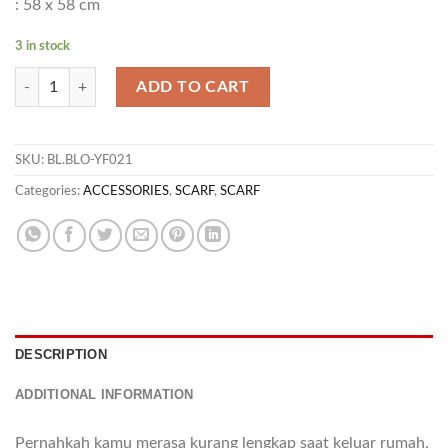
: 58 x 58 cm
3 in stock
SL UNBOUND 01 - NON, RED quantity
ADD TO CART
SKU:
BL.BLO-YF021
Categories:
ACCESSORIES
,
SCARF
,
SCARF
DESCRIPTION
ADDITIONAL INFORMATION
Pernahkah kamu merasa kurang lengkap saat keluar rumah,