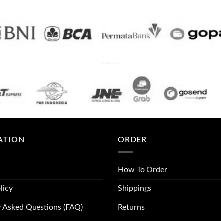
PENGIRIMAN
ATION
ORDER
How To Order
licy
Shippings
y Asked Questions (FAQ)
Returns