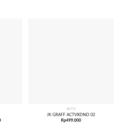
-40%
+
+
ACTV
JK GRAFF ACTVXDND 02
0
Rp
499.000