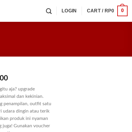
0
LOGIN
CART /
RP
0
300
gitu aja? upgrade
aksimal dan kekinian.
g penampilan, outfit satu
i udara dingin atau terik
dikan produk ini nyaman
g juga! Gunakan voucher