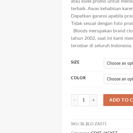
atau kode promo untuk mend
terbaik. Awas kehabisan karen
Dapatkan garansi apabila pro
Tidak sesuai dengan foto produ
Bloods merupakan brand cloth
tahun 2002, saat ini kami memi
tersebar di seluruh Indonesia.
SIZE
COLOR
JK IGNITO 01 quantity
ADD TO 
SKU:
BL.BLO-ZA071