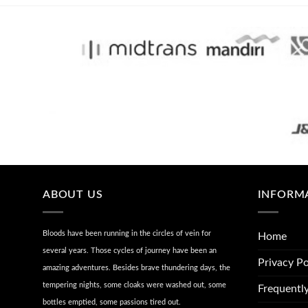
ABOUT US
INFORM
Bloods have been running in the circles of vein for
Home
several years. Those cycles of journey have been an
Privacy Po
amazing adventures. Besides brave thundering days, the
tempering nights, some cloaks were washed out, some
Frequentl
bottles emptied, some passions tired out.