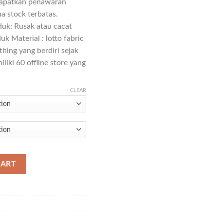
apatkan penawaran
a stock terbatas.
duk: Rusak atau cacat
k Material : lotto fabric
ing yang berdiri sejak
liki 60 offline store yang
CLEAR
CART