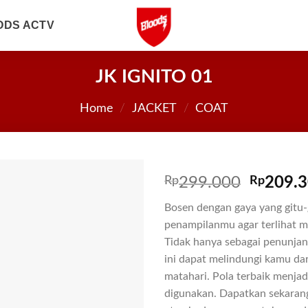
ODS ACTV
JK IGNITO 01
Home
/
JACKET
/
COAT
Rp
299.000
Rp
209.
Bosen dengan gaya yang gitu-
penampilanmu agar terlihat m
Tidak hanya sebagai penunjan
ini dapat melindungi kamu dar
matahari. Pola terbaik menja
digunakan. Dapatkan sekaran