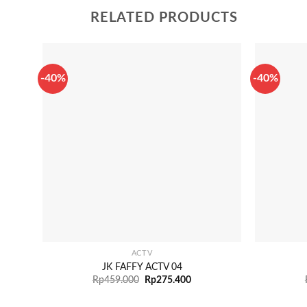
RELATED PRODUCTS
-40%
-40%
+
+
ACTV
JK FAFFY ACTV 04
Rp
459.000
Rp
275.400