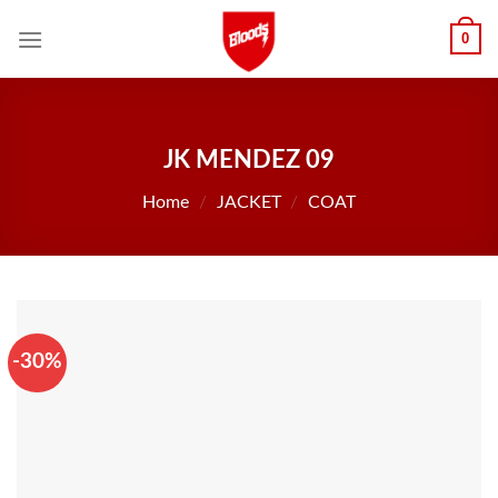
Skip
0
to
content
JK MENDEZ 09
Home
/
JACKET
/
COAT
-30%