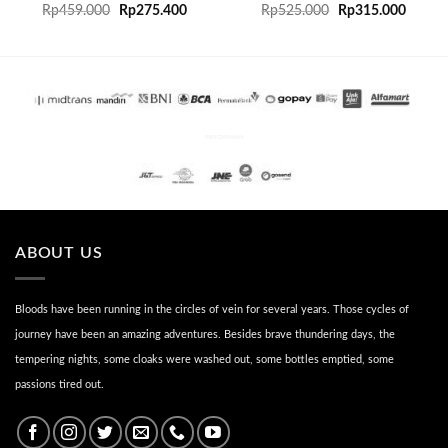
Rp
459.000
Rp
275.400
Rp
525.000
Rp
315.000
PENGIRIMAN
ABOUT US
Bloods have been running in the circles of vein for several years. Those cycles of
journey have been an amazing adventures. Besides brave thundering days, the
tempering nights, some cloaks were washed out, some bottles emptied, some
passions tired out.