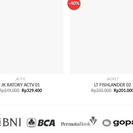
-40%
+
ACTV
JACKET
JK RATORY ACTV 01
LT FISHLANDER 02
Rp
549.000
Rp
329.400
Rp
335.000
Rp
201.00