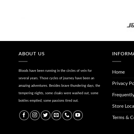
ABOUT US
INFORM
Bloods have been running in the circles of vein for
Home
several years. Those cycles of journey have been an
Privacy Po
amazing adventures. Besides brave thundering days, the
tempering nights, some cloaks were washed out, some
Frequentl
bottles emptied, some passions tired out.
Store Loca
Terms & C