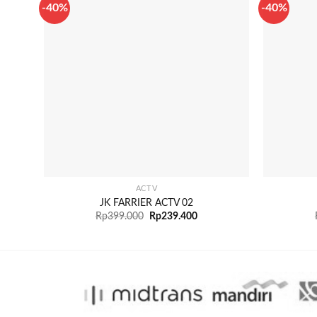
-40%
-40%
+
+
ACTV
JK FARRIER ACTV 02
Rp
399.000
Rp
239.400