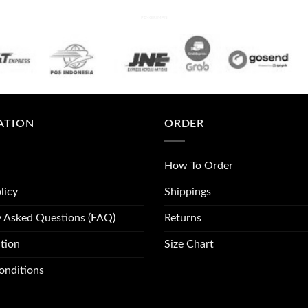
PENGIRIMAN
ATION
ORDER
How To Order
licy
Shippings
y Asked Questions (FAQ)
Returns
tion
Size Chart
onditions