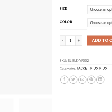
SIZE
COLOR
JKK GREVA 02 quantity
ADD TO 
SKU:
BL.BLK-YF002
Categories:
JACKET
,
KIDS
,
KIDS