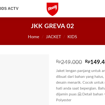
ODS ACTV
JKK GREVA 02
Home
/
JACKET
/
KIDS
Rp
249.000
Rp
149.
Jaket lengan panjang untuk a
dibuat dari bahan yang halus,
desain menarik. Cocok untuk
hati anda saat bepergian. Baha
dijamin puas 🤗 Detail bahan
Polyester