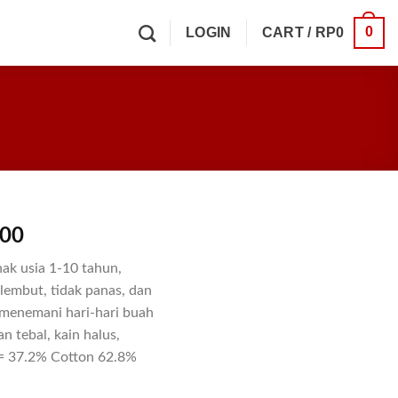
0
LOGIN
CART /
RP
0
400
nak usia 1-10 tahun,
 lembut, tidak panas, dan
 menemani hari-hari buah
n tebal, kain halus,
 = 37.2% Cotton 62.8%