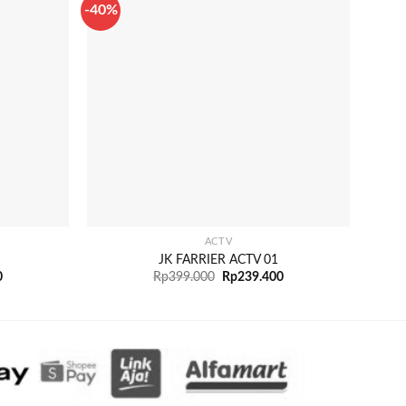
-40%
-40%
+
+
ACTV
JK FARRIER ACTV 01
0
Rp
399.000
Rp
239.400