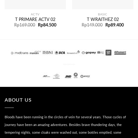
ACTV
BASIC
T PRIMARE ACTV 02
T WRAITHEZ 02
Rp
169.000
Rp
84.500
Rp
149.000
Rp
89.400
PENGIRIMAN
ABOUT US
Bloods have been running in the circles of vein for several years. Those cycles of
journey have been an amazing adventures. Besides brave thundering days, the
tempering nights, some cloaks were washed out, some bottles emptied, some