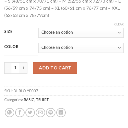
– S (48/51 cm x 70/71 cm) – M (52/55 cm x 72/73 cm) – L
(56/59 cm x 74/75 cm) – XL (60/61 cm x 76/77 cm) – XXL
(62/63 cm x 78/79cm)
CLEAR
SIZE
COLOR
T FIRING quantity
ADD TO CART
SKU:
BL.BLO-YE007
Categories:
BASIC
,
TSHIRT