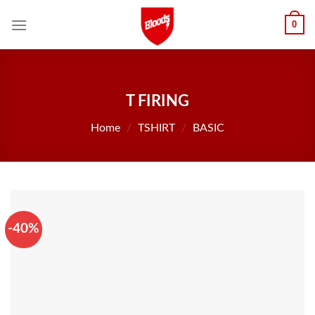
Skip
0
to
content
T FIRING
Home
/
TSHIRT
/
BASIC
-40%