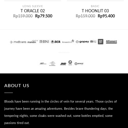
LONG SLEEVE
BASIC
T ORACLE 02
T HOONLIT 03
Rp
159.000
Rp
79.500
Rp
159.000
Rp
95.400
PENGIRIMAN
ABOUT US
Bloods have been running in the circles of vein for several years. Those cycles of
journey have been an amazing adventures. Besides brave thundering days, the
tempering nights, some cloaks were washed out, some bottles emptied, some
passions tired out.