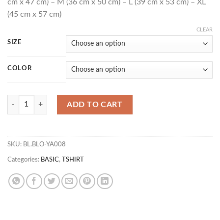
cm x 47 cm) – M (36 cm x 50 cm) – L (39 cm x 53 cm) – XL
(45 cm x 57 cm)
CLEAR
SIZE
COLOR
T CROMICUS quantity
ADD TO CART
SKU:
BL.BLO-YA008
Categories:
BASIC
,
TSHIRT