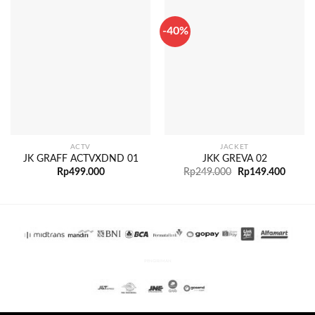
-40%
ACTV
JACKET
JK GRAFF ACTVXDND 01
JKK GREVA 02
Rp
499.000
Rp
249.000
Rp
149.400
PENGIRIMAN