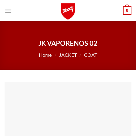
Skip
0
to
content
JK VAPORENOS 02
Home
/
JACKET
/
COAT