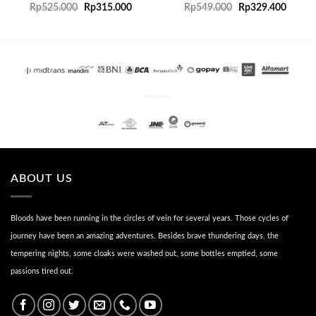
Rp
525.000
Rp
315.000
Rp
549.000
Rp
329.400
PENGIRIMAN
ABOUT US
Bloods have been running in the circles of vein for several years. Those cycles of
journey have been an amazing adventures. Besides brave thundering days, the
tempering nights, some cloaks were washed out, some bottles emptied, some
passions tired out.