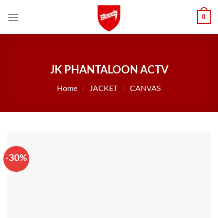
Skip
0
to
content
JK PHANTALOON ACTV
Home
/
JACKET
/
CANVAS
-30%