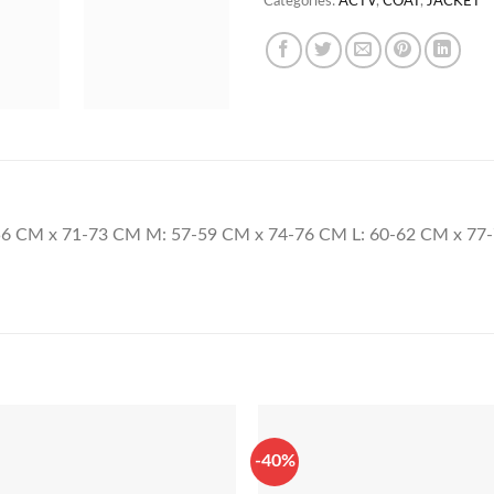
Categories:
ACTV
,
COAT
,
JACKET
-56 CM x 71-73 CM M: 57-59 CM x 74-76 CM L: 60-62 CM x 77
-40%