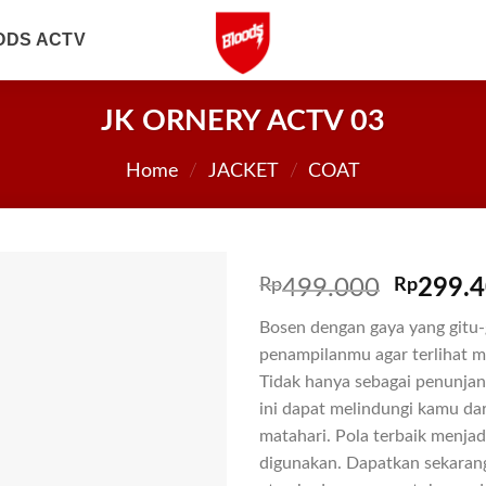
ODS ACTV
JK ORNERY ACTV 03
Home
/
JACKET
/
COAT
Rp
499.000
Rp
299.
Bosen dengan gaya yang gitu-
penampilanmu agar terlihat m
Tidak hanya sebagai penunjan
ini dapat melindungi kamu dar
matahari. Pola terbaik menja
digunakan. Dapatkan sekaran