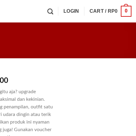
0
LOGIN
CART /
RP
0
400
gitu aja? upgrade
aksimal dan kekinian.
g penampilan, outfit satu
i udara dingin atau terik
dikan produk ini nyaman
g juga! Gunakan voucher