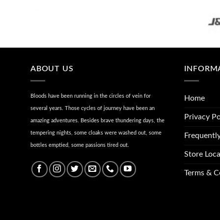
ABOUT US
INFORM
Bloods have been running in the circles of vein for
Home
several years. Those cycles of journey have been an
Privacy Po
amazing adventures. Besides brave thundering days, the
tempering nights, some cloaks were washed out, some
Frequentl
bottles emptied, some passions tired out.
Store Loca
Terms & C