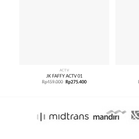
+
+
ACTV
JK FAFFY ACTV 01
Rp
459.000
Rp
275.400