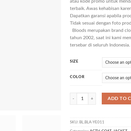
atau kode promo untuk mend
terbaik. Awas kehabisan karen
Dapatkan garansi apabila pro
Tidak sesuai dengan foto produ
Bloods merupakan brand cloth
tahun 2002, saat ini kami memi
tersebar di seluruh Indonesia.
SIZE
COLOR
JK ORNERY ACTV 03 quantity
ADD TO 
SKU:
BL.BLA-YE011