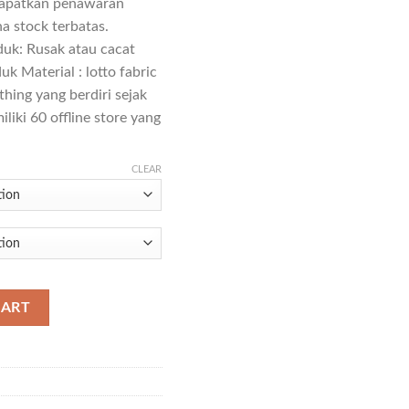
apatkan penawaran
a stock terbatas.
duk: Rusak atau cacat
k Material : lotto fabric
ing yang berdiri sejak
liki 60 offline store yang
CLEAR
CART