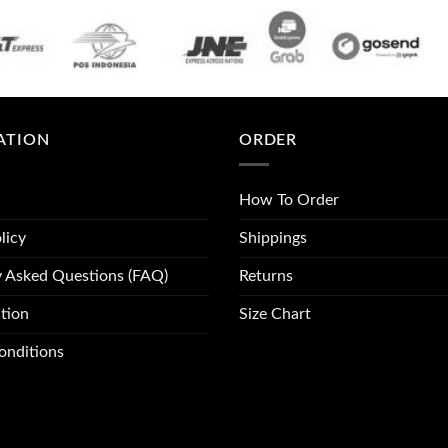
ATION
ORDER
How To Order
licy
Shippings
y Asked Questions (FAQ)
Returns
tion
Size Chart
onditions