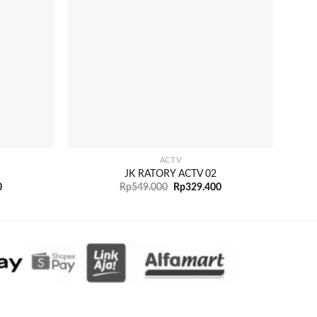
+
+
ACTV
JK RATORY ACTV 02
0
Rp
549.000
Rp
329.400