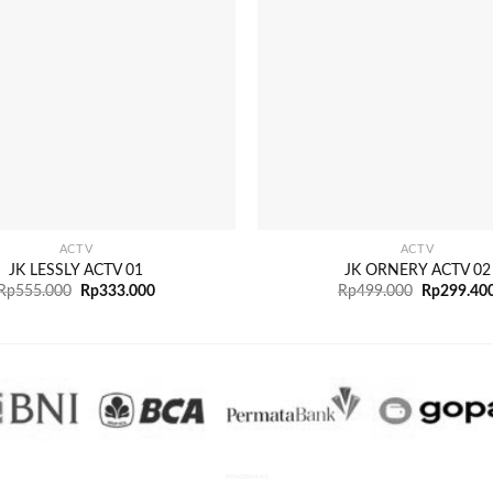
+
ACTV
ACTV
JK LESSLY ACTV 01
JK ORNERY ACTV 02
Rp
555.000
Rp
333.000
Rp
499.000
Rp
299.40
PENGIRIMAN