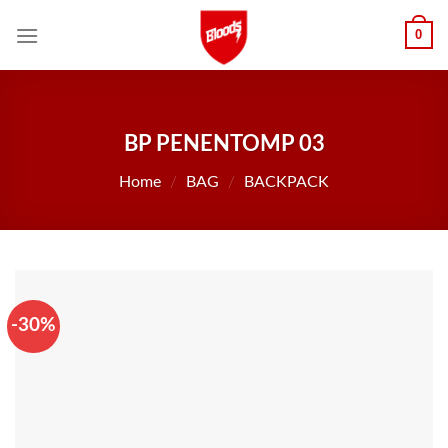
Skip
0
to
content
BP PENENTOMP 03
Home
/
BAG
/
BACKPACK
-30%