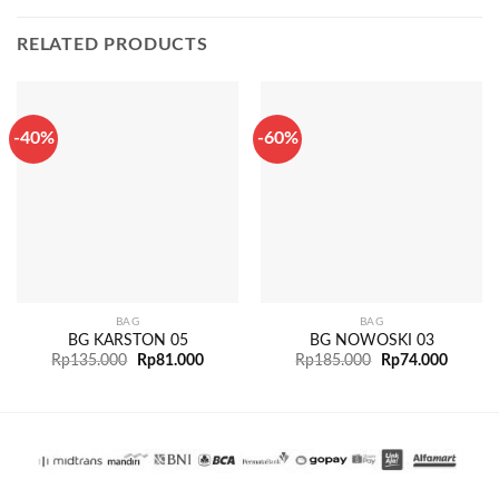
RELATED PRODUCTS
-40%
-60%
BAG
BAG
BG KARSTON 05
BG NOWOSKI 03
Rp
135.000
Rp
81.000
Rp
185.000
Rp
74.000