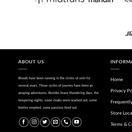
ABOUT US
INFORM
Bloods have been running in the circles of vein for
Home
several years. Those cycles of journey have been an
Privacy Po
amazing adventures. Besides brave thundering days, the
tempering nights, some cloaks were washed out, some
Frequentl
bottles emptied, some passions tired out.
Store Loca
Terms & C