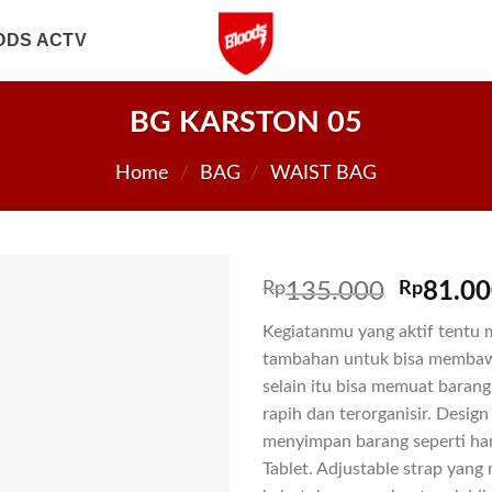
ODS ACTV
BG KARSTON 05
Home
/
BAG
/
WAIST BAG
Rp
135.000
Rp
81.0
Kegiatanmu yang aktif tent
tambahan untuk bisa membawa
selain itu bisa memuat baran
rapih dan terorganisir. Design
menyimpan barang seperti ha
Tablet. Adjustable strap yan