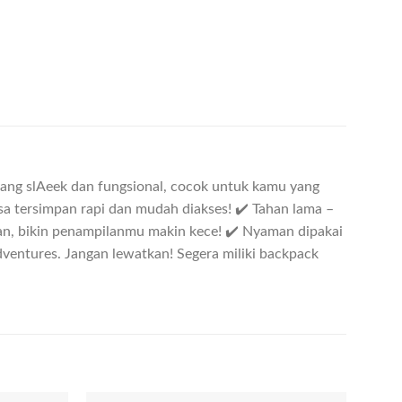
yang slAeek dan fungsional, cocok untuk kamu yang
sa tersimpan rapi dan mudah diakses! ✔️ Tahan lama –
ian, bikin penampilanmu makin kece! ✔️ Nyaman dipakai
dventures. Jangan lewatkan! Segera miliki backpack