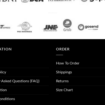
PENGIRIMAN
ATION
ORDER
How To Order
licy
Shippings
y Asked Questions (FAQ)
Returns
tion
Size Chart
onditions