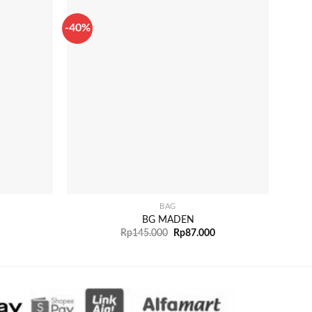
-40%
-40%
+
+
BAG
BG MADEN
Rp
145.000
Rp
87.000