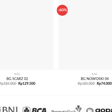
-60%
+
BAG
BAG
BG SCARZ 02
BG NOWOSKI 04
Rp
185.000
Rp
129.500
Rp
185.000
Rp
74.000