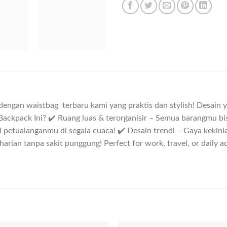
dengan waistbag terbaru kami yang praktis dan stylish! Desain 
ackpack Ini? ✔️ Ruang luas & terorganisir – Semua barangmu bi
 petualanganmu di segala cuaca! ✔️ Desain trendi – Gaya kekin
rian tanpa sakit punggung! Perfect for work, travel, or daily a