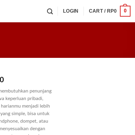
0
LOGIN
CART /
RP
0
00
u membutuhkan penunjang
 keperluan pribadi,
g harianmu menjadi lebih
 yang simple, bisa untuk
ndphone, dompet, atau
g menyesuaikan dengan