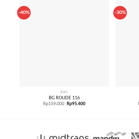
-40%
-30%
+
+
BAG
BG ROUDE 116
Rp
159.000
Rp
95.400