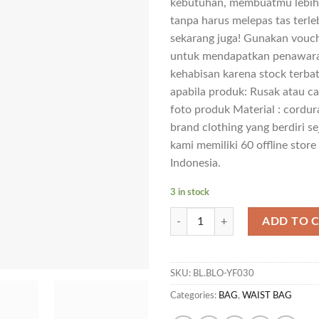
kebutuhan, membuatmu lebih
tanpa harus melepas tas terl
sekarang juga! Gunakan vouc
untuk mendapatkan penawara
kehabisan karena stock terba
apabila produk: Rusak atau c
foto produk Material : cordu
brand clothing yang berdiri se
kami memiliki 60 offline store
Indonesia.
3 in stock
BG KARSTON 05 quantity
ADD TO 
SKU:
BL.BLO-YF030
Categories:
BAG
,
WAIST BAG