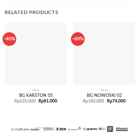
RELATED PRODUCTS
-40%
-60%
BAG
BAG
BG KARSTON 05
BG NOWOSKI 02
Rp
135.000
Rp
81.000
Rp
185.000
Rp
74.000