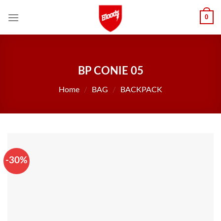
Skip
0
to
content
BP CONIE 05
Home
/
BAG
/
BACKPACK
-30%