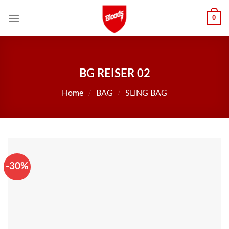
Skip
0
to
content
BG REISER 02
Home
/
BAG
/
SLING BAG
-30%