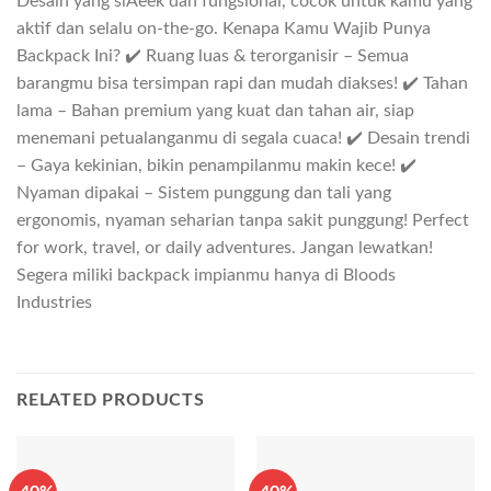
Desain yang slAeek dan fungsional, cocok untuk kamu yang
aktif dan selalu on-the-go. Kenapa Kamu Wajib Punya
Backpack Ini? ✔️ Ruang luas & terorganisir – Semua
barangmu bisa tersimpan rapi dan mudah diakses! ✔️ Tahan
lama – Bahan premium yang kuat dan tahan air, siap
menemani petualanganmu di segala cuaca! ✔️ Desain trendi
– Gaya kekinian, bikin penampilanmu makin kece! ✔️
Nyaman dipakai – Sistem punggung dan tali yang
ergonomis, nyaman seharian tanpa sakit punggung! Perfect
for work, travel, or daily adventures. Jangan lewatkan!
Segera miliki backpack impianmu hanya di Bloods
Industries
RELATED PRODUCTS