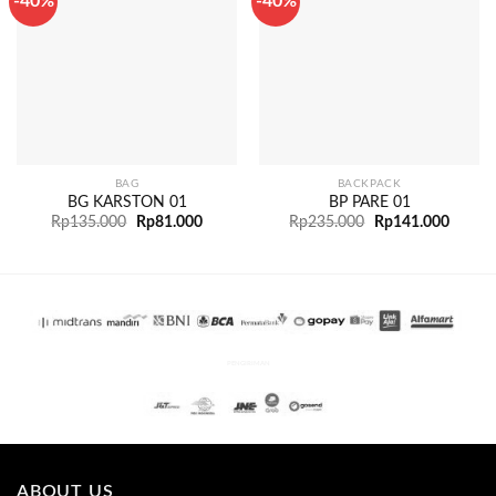
-40%
-40%
BAG
BACKPACK
BG KARSTON 01
BP PARE 01
Rp
135.000
Rp
81.000
Rp
235.000
Rp
141.000
PENGIRIMAN
ABOUT US