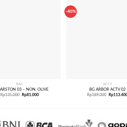
-40%
+
BAG
ACTV
ARSTON 03 – NON, OLIVE
BG ARBOR ACTV 02
Rp
135.000
Rp
81.000
Rp
189.000
Rp
113.40