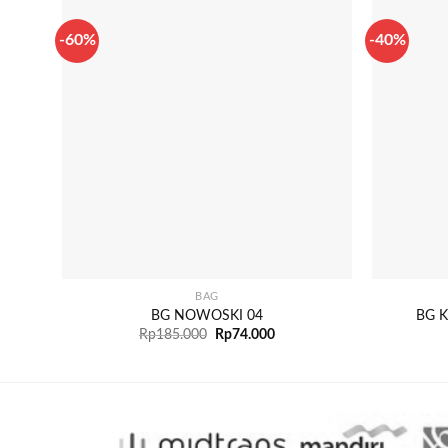
-60%
-40%
+
+
BAG
BG NOWOSKI 04
BG K
Rp
185.000
Rp
74.000