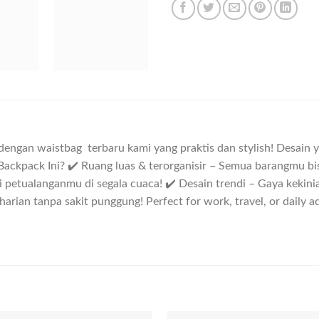
dengan waistbag terbaru kami yang praktis dan stylish! Desain 
ackpack Ini? ✔️ Ruang luas & terorganisir – Semua barangmu bi
 petualanganmu di segala cuaca! ✔️ Desain trendi – Gaya kekin
rian tanpa sakit punggung! Perfect for work, travel, or daily a