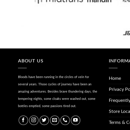
ABOUT US
INFORM
Bloods have been running in the circles of vein for
Home
several years. Those cycles of journey have been an
Privacy Po
amazing adventures. Besides brave thundering days, the
tempering nights, some cloaks were washed out, some
Frequentl
bottles emptied, some passions tired out.
Store Loca
Terms & C