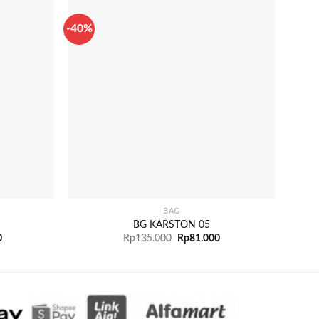
-40%
-40%
+
+
BAG
BG KARSTON 05
0
Rp
135.000
Rp
81.000