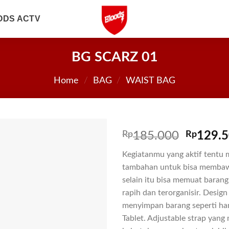
ODS ACTV
BG SCARZ 01
Home
/
BAG
/
WAIST BAG
Rp
185.000
Rp
129.
Kegiatanmu yang aktif tent
tambahan untuk bisa membawa
selain itu bisa memuat baran
rapih dan terorganisir. Design
menyimpan barang seperti ha
Tablet. Adjustable strap yan