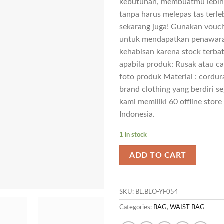
kebutuhan, membuatmu lebih
tanpa harus melepas tas terl
sekarang juga! Gunakan vouc
untuk mendapatkan penawara
kehabisan karena stock terba
apabila produk: Rusak atau c
foto produk Material : cordu
brand clothing yang berdiri se
kami memiliki 60 offline store
Indonesia.
1 in stock
ADD TO CART
SKU:
BL.BLO-YF054
Categories:
BAG
,
WAIST BAG