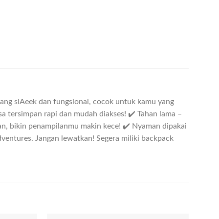
yang slAeek dan fungsional, cocok untuk kamu yang
sa tersimpan rapi dan mudah diakses! ✔️ Tahan lama –
ian, bikin penampilanmu makin kece! ✔️ Nyaman dipakai
dventures. Jangan lewatkan! Segera miliki backpack