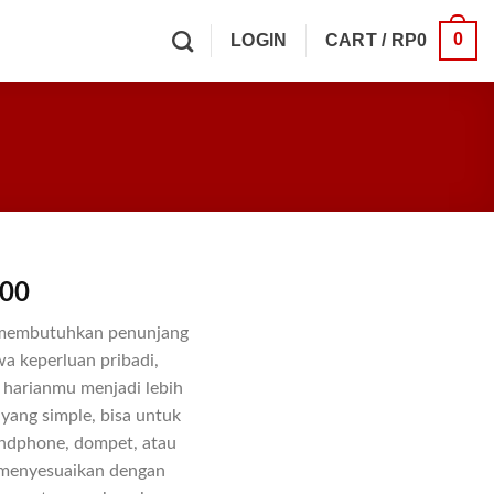
0
LOGIN
CART /
RP
0
500
u membutuhkan penunjang
 keperluan pribadi,
g harianmu menjadi lebih
 yang simple, bisa untuk
ndphone, dompet, atau
g menyesuaikan dengan