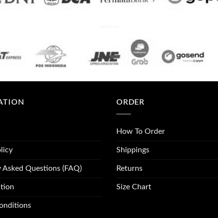
PENGIRIMAN
ATION
ORDER
How To Order
licy
Shippings
y Asked Questions (FAQ)
Returns
tion
Size Chart
onditions