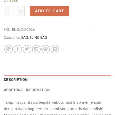
2 in stock
BG PANAMA 04 quantity
ADD TO CART
SKU:
BL.BLO-ZC026
Categories:
BAG
,
SLING BAG
DESCRIPTION
ADDITIONAL INFORMATION
Tampil Gaya, Bawa Segala Kebutuhan! Siap menjelajah
dengan waistbag terbaru kami yang praktis dan stylish!