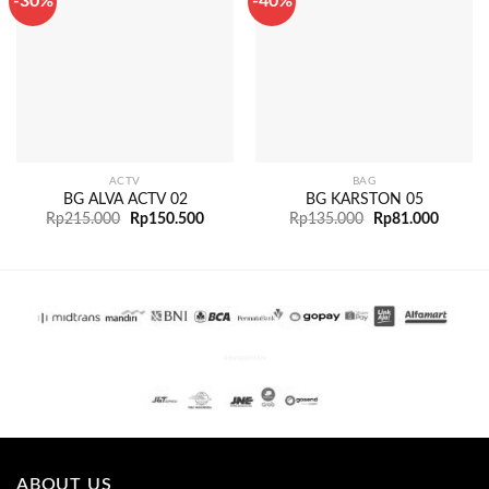
-30%
-40%
ACTV
BAG
BG ALVA ACTV 02
BG KARSTON 05
Rp
215.000
Rp
150.500
Rp
135.000
Rp
81.000
PENGIRIMAN
ABOUT US