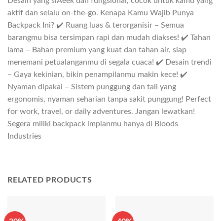
Desain yang slAeek dan fungsional, cocok untuk kamu yang
aktif dan selalu on-the-go. Kenapa Kamu Wajib Punya
Backpack Ini? ✔️ Ruang luas & terorganisir – Semua
barangmu bisa tersimpan rapi dan mudah diakses! ✔️ Tahan
lama – Bahan premium yang kuat dan tahan air, siap
menemani petualanganmu di segala cuaca! ✔️ Desain trendi
– Gaya kekinian, bikin penampilanmu makin kece! ✔️
Nyaman dipakai – Sistem punggung dan tali yang
ergonomis, nyaman seharian tanpa sakit punggung! Perfect
for work, travel, or daily adventures. Jangan lewatkan!
Segera miliki backpack impianmu hanya di Bloods
Industries
RELATED PRODUCTS