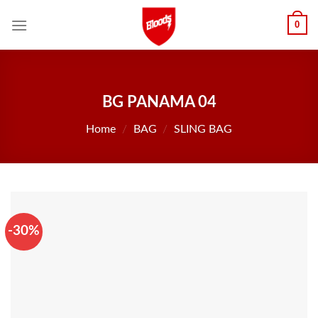
Skip
0
to
content
BG PANAMA 04
Home
/
BAG
/
SLING BAG
-30%