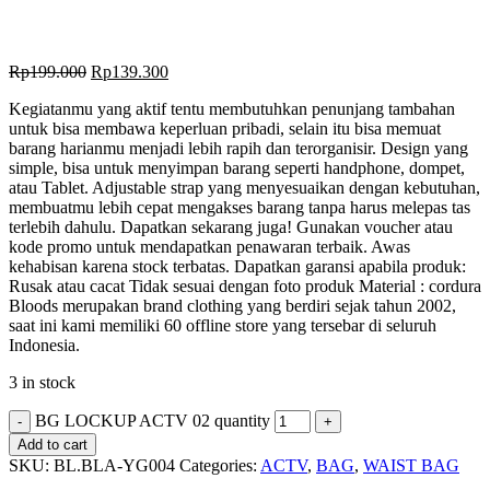
Rp
199.000
Rp
139.300
Kegiatanmu yang aktif tentu membutuhkan penunjang tambahan
untuk bisa membawa keperluan pribadi, selain itu bisa memuat
barang harianmu menjadi lebih rapih dan terorganisir. Design yang
simple, bisa untuk menyimpan barang seperti handphone, dompet,
atau Tablet. Adjustable strap yang menyesuaikan dengan kebutuhan,
membuatmu lebih cepat mengakses barang tanpa harus melepas tas
terlebih dahulu. Dapatkan sekarang juga! Gunakan voucher atau
kode promo untuk mendapatkan penawaran terbaik. Awas
kehabisan karena stock terbatas. Dapatkan garansi apabila produk:
Rusak atau cacat Tidak sesuai dengan foto produk Material : cordura
Bloods merupakan brand clothing yang berdiri sejak tahun 2002,
saat ini kami memiliki 60 offline store yang tersebar di seluruh
Indonesia.
3 in stock
BG LOCKUP ACTV 02 quantity
Add to cart
SKU:
BL.BLA-YG004
Categories:
ACTV
,
BAG
,
WAIST BAG