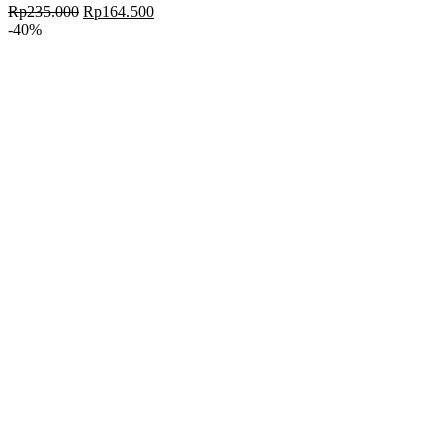
Rp
235.000
Rp
164.500
-40%