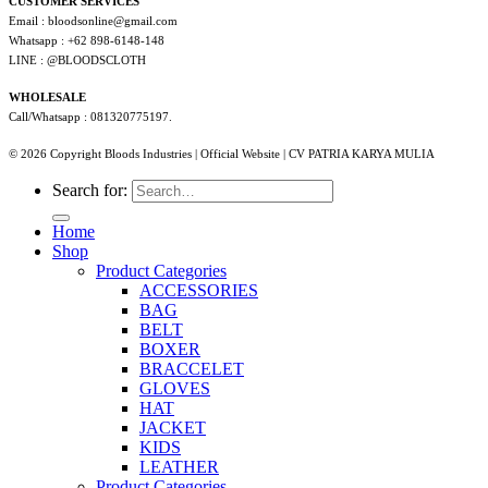
CUSTOMER SERVICES
Email : bloodsonline@gmail.com
Whatsapp : +62 898-6148-148
LINE : @BLOODSCLOTH
WHOLESALE
Call/Whatsapp : 081320775197.
© 2026 Copyright Bloods Industries | Official Website | CV PATRIA KARYA MULIA
Search for:
Home
Shop
Product Categories
ACCESSORIES
BAG
BELT
BOXER
BRACCELET
GLOVES
HAT
JACKET
KIDS
LEATHER
Product Categories