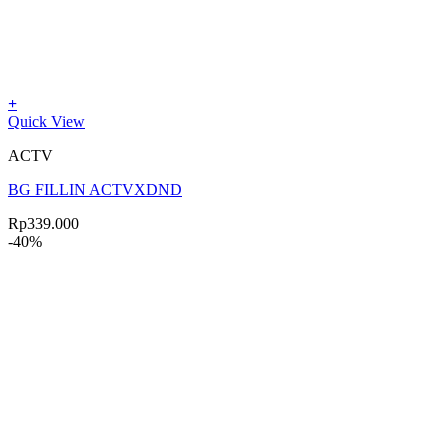
+
Quick View
ACTV
BG FILLIN ACTVXDND
Rp
339.000
-40%