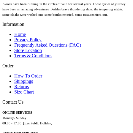
Bloods have been running in the circles of vein for several years. Those cycles of journey
have been an amazing adventures. Besides brave thundering days, the tempering nights,
some cloaks were washed out, some bottles emptied, some passions tired out.
Information
Home
Privacy Policy
Frequently Asked Questions (FAQ)
Store Location
Terms & Conditions
Order
How To Order
Shippings
Returns
Size Chart
Contact Us
ONLINE SERVICES
Monday- Sunday
08.00 - 17.00 [Exc Public Holiday]