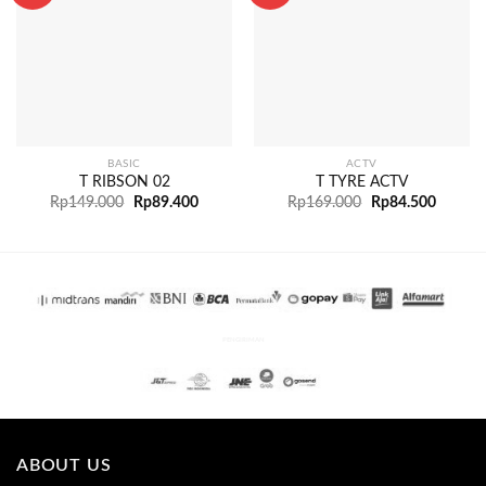
BASIC
ACTV
T RIBSON 02
T TYRE ACTV
Rp
149.000
Rp
89.400
Rp
169.000
Rp
84.500
PENGIRIMAN
ABOUT US