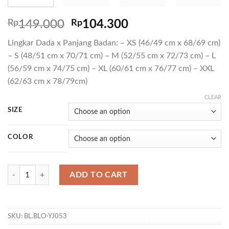
Rp
149.000
Rp
104.300
Lingkar Dada x Panjang Badan: – XS (46/49 cm x 68/69 cm)
– S (48/51 cm x 70/71 cm) – M (52/55 cm x 72/73 cm) – L
(56/59 cm x 74/75 cm) – XL (60/61 cm x 76/77 cm) – XXL
(62/63 cm x 78/79cm)
CLEAR
SIZE
COLOR
T VULTRA 02 quantity
ADD TO CART
SKU:
BL.BLO-YJ053