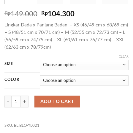
Rp
149.000
Rp
104.300
Lingkar Dada x Panjang Badan: – XS (46/49 cm x 68/69 cm)
– S (48/51 cm x 70/71 cm) – M (52/55 cm x 72/73 cm) – L
(56/59 cm x 74/75 cm) – XL (60/61 cm x 76/77 cm) – XXL
(62/63 cm x 78/79cm)
CLEAR
SIZE
COLOR
T VORNIC 06 quantity
ADD TO CART
SKU:
BL.BLO-YL021