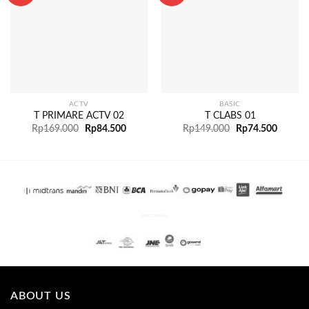
ACTV
BASIC
T PRIMARE ACTV 02
T CLABS 01
Rp
169.000
Rp
84.500
Rp
149.000
Rp
74.500
PENGIRIMAN
ABOUT US