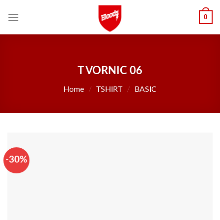
Skip
0
to
content
T VORNIC 06
Home
/
TSHIRT
/
BASIC
-30%