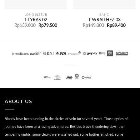
LONG SLEEVE
BASIC
T LYRAS 02
T WRAITHEZ 03
Rp
159.000
Rp
79.500
Rp
149.000
Rp
89.400
PENGIRIMAN
ABOUT US
Bloods have been running in the circles of vein for several years. Those cycles of
journey have been an amazing adventures. Besides brave thundering days, the
tempering nights, some cloaks were washed out, some bottles emptied, some