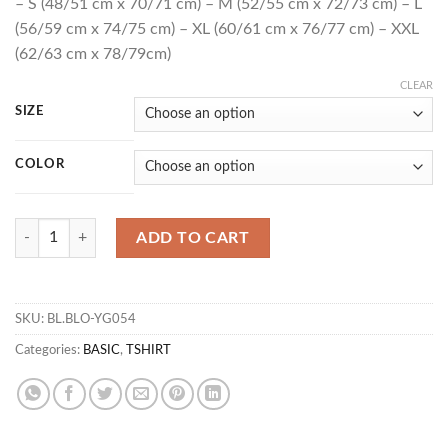
– S (48/51 cm x 70/71 cm) – M (52/55 cm x 72/73 cm) – L
(56/59 cm x 74/75 cm) – XL (60/61 cm x 76/77 cm) – XXL
(62/63 cm x 78/79cm)
CLEAR
SIZE
COLOR
T TUVER quantity
ADD TO CART
SKU:
BL.BLO-YG054
Categories:
BASIC
,
TSHIRT