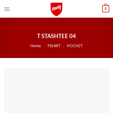
Skip
0
to
content
T STASHTEE 04
Home
/
TSHIRT
/
POCKET