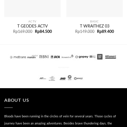
ACTV
BASIC
T GEODES ACTV
T WRAITHEZ 03
Rp
169.000
Rp
84.500
Rp
149.000
Rp
89.400
PENGIRIMAN
ABOUT US
Bloods have been running in the circles of vein for several years. Those cycles of
journey have been an amazing adventures. Besides brave thundering days, the