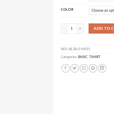
COLOR
T PAKETUK quantity
ADD TO 
SKU:
BL.BLO-YJ035
Categories:
BASIC
,
TSHIRT