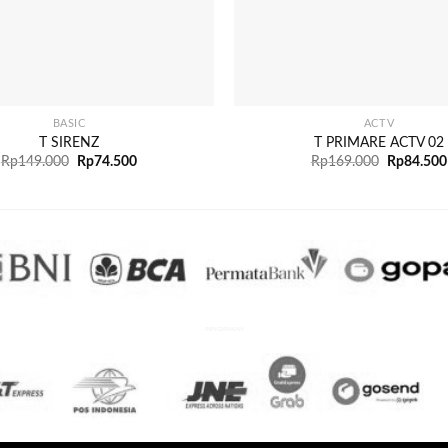
+
BASIC
ACTV
T SIRENZ
T PRIMARE ACTV 02
Rp
149.000
Rp
74.500
Rp
169.000
Rp
84.500
PENGIRIMAN