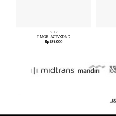
+
+
ACTV
T MORI ACTVXDND
Rp
189.000