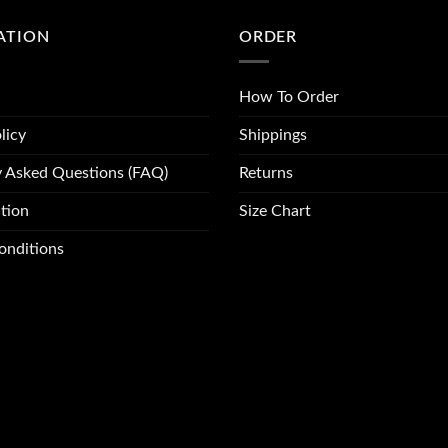
ATION
ORDER
How To Order
licy
Shippings
y Asked Questions (FAQ)
Returns
tion
Size Chart
onditions