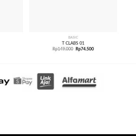
+
+
BASIC
T CLABS 01
Rp
149.000
Rp
74.500