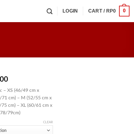
0
LOGIN
CART /
RP
0
300
: – XS (46/49 cm x
0/71 cm) – M (52/55 cm x
/75 cm) – XL (60/61 cm x
 78/79cm)
CLEAR