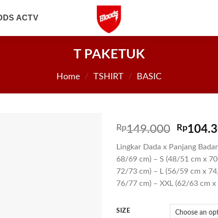
ODS ACTV
T PAKETUK
Home
/
TSHIRT
/
BASIC
Rp
149.000
Rp
104.
Lingkar Dada x Panjang Badan
68/69 cm) – S (48/51 cm x 7
72/73 cm) – L (56/59 cm x 74
76/77 cm) – XXL (62/63 cm x
SIZE