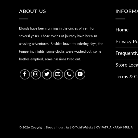
ABOUT US
INFORM
Bloods have been running in the circles of vein for
Home
several years. Those cycles of journey have been an
Privacy Po
amazing adventures. Besides brave thundering days, the
tempering nights, some cloaks were washed out, some
Frequentl
bottles emptied, some passions tired out.
Store Loca
Terms & C
© 2026 Copyright Bloods Industries | Official Website | CV PATRIA KARYA MULIA