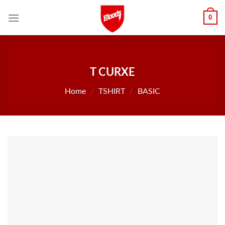
Skip
0
to
content
T CURXE
Home
/
TSHIRT
/
BASIC