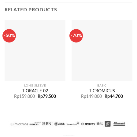
RELATED PRODUCTS
-50%
-70%
LONG SLEEVE
BASIC
T ORACLE 02
T CROMICUS
Rp
159.000
Rp
79.500
Rp
149.000
Rp
44.700
PENGIRIMAN