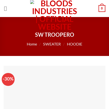
Skip
0
to
content
SW TROOPERO
Home
/
SWEATER
/
HOODIE
-30%