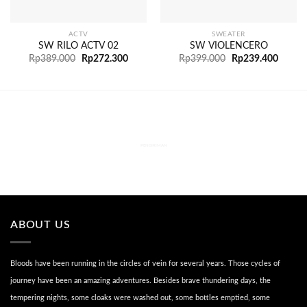
ACTV
SWEATER
SW RILO ACTV 02
SW VIOLENCERO
Rp
389.000
Rp
272.300
Rp
399.000
Rp
239.400
PENGIRIMAN
ABOUT US
Bloods have been running in the circles of vein for several years. Those cycles of
journey have been an amazing adventures. Besides brave thundering days, the
tempering nights, some cloaks were washed out, some bottles emptied, some