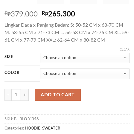
Rp
379.000
Rp
265.300
Lingkar Dada x Panjang Badan: S: 50-52 CM x 68-70 CM
M: 53-55 CM x 71-73 CM L: 56-58 CM x 74-76 CM XL: 59-
61 CM x 77-79 CM XXL: 62-64 CM x 80-82 CM
CLEAR
SIZE
COLOR
SW TROOPERO quantity
ADD TO CART
SKU:
BL.BLO-YI048
Categories:
HOODIE
,
SWEATER