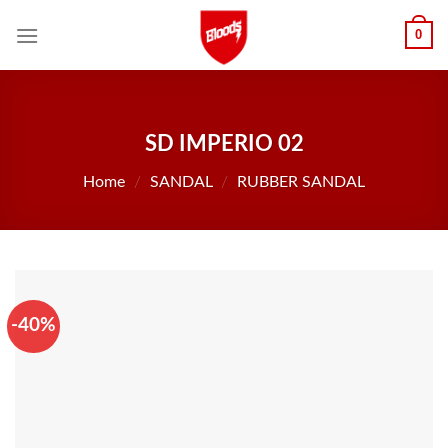
Skip
0
to
content
SD IMPERIO 02
Home
/
SANDAL
/
RUBBER SANDAL
-40%