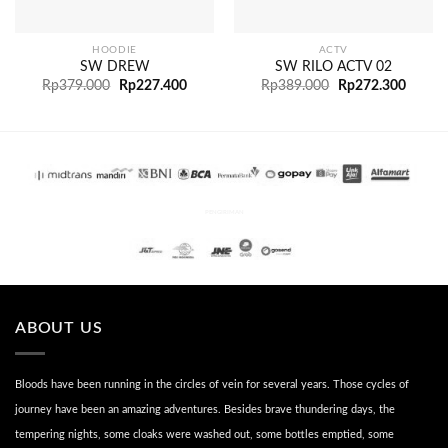
HOODIE
ACTV
SW DREW
SW RILO ACTV 02
Rp
379.000
Rp
227.400
Rp
389.000
Rp
272.300
PENGIRIMAN
ABOUT US
Bloods have been running in the circles of vein for several years. Those cycles of
journey have been an amazing adventures. Besides brave thundering days, the
tempering nights, some cloaks were washed out, some bottles emptied, some