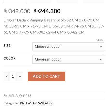
Rp
349.000
Rp
244.300
Lingkar Dada x Panjang Badan: S: 50-52 CM x 68-70 CM
M: 53-55 CM x 71-73 CM L: 56-58 CM x 74-76 CM XL: 59-
61 CM x 77-79 CM XXL: 62-64 CM x 80-82 CM
CLEAR
SIZE
COLOR
KN VIGO quantity
ADD TO CART
SKU:
BL.BLO-YI013
Categories:
KNITWEAR
,
SWEATER