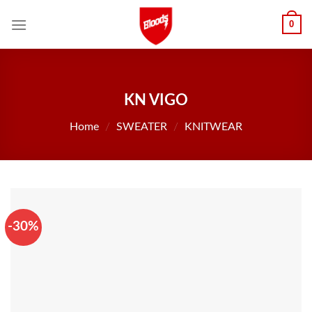
Skip
0
to
content
KN VIGO
Home
/
SWEATER
/
KNITWEAR
-30%