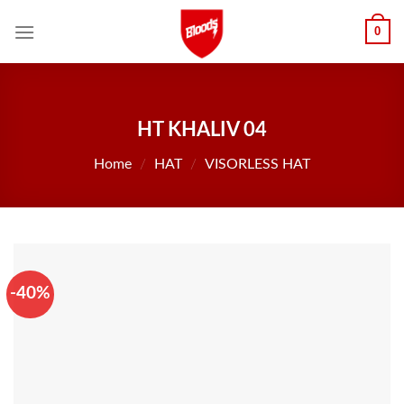
Skip
0
to
content
HT KHALIV 04
Home
/
HAT
/
VISORLESS HAT
-40%