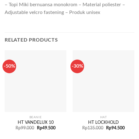
– Topi Miki bernuansa monokrom – Material poliester –
Adjustable velcro fastening – Produk unisex
RELATED PRODUCTS
-50%
-30%
BEANIE
HAT
HT VANDELUX 10
HT LOCKHOLD
Rp
99.000
Rp
49.500
Rp
135.000
Rp
94.500