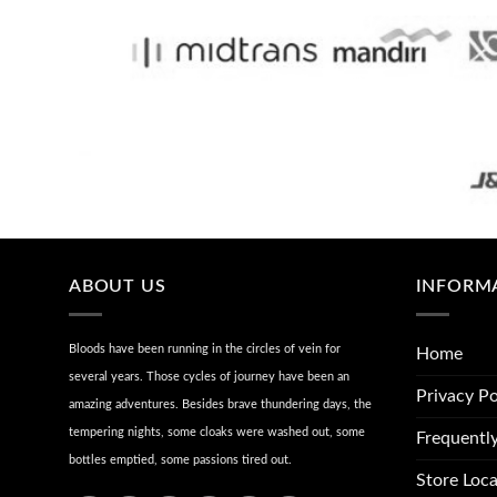
ABOUT US
INFORM
Bloods have been running in the circles of vein for
Home
several years. Those cycles of journey have been an
Privacy Po
amazing adventures. Besides brave thundering days, the
tempering nights, some cloaks were washed out, some
Frequentl
bottles emptied, some passions tired out.
Store Loca