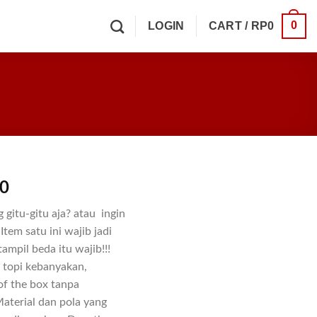
0
LOGIN
CART /
RP
0
00
gitu-gitu aja? atau ingin
tem satu ini wajib jadi
ampil beda itu wajib!!!
 topi kebanyakan,
f the box tanpa
aterial dan pola yang