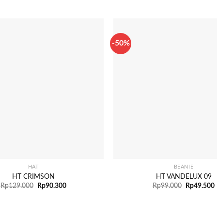
-50%
+
HAT
BEANIE
HT CRIMSON
HT VANDELUX 09
Rp
129.000
Rp
90.300
Rp
99.000
Rp
49.500