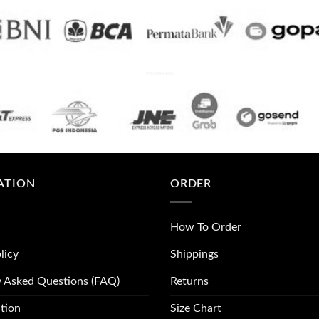
PENGIRIMAN
ATION
ORDER
How To Order
licy
Shippings
y Asked Questions (FAQ)
Returns
tion
Size Chart