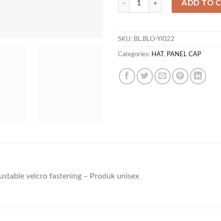
ADD TO 
SKU:
BL.BLO-YI022
Categories:
HAT
,
PANEL CAP
stable velcro fastening – Produk unisex