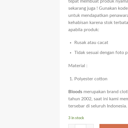
tepat membuat produk nyama
sekarang juga ! Gunakan kod
untuk mendapatkan penawara
kehabisan karena stok terbat
apabila produk:
Rusak atau cacat
Tidak sesuai dengan foto 
Material :
Polyester cotton
Bloods
merupakan brand cloth
tahun 2002, saat ini kami memi
tersebar di seluruh Indonesia.
3 in stock
HT FERN quantity