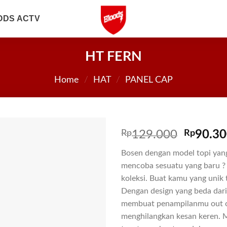
ODS ACTV
HT FERN
Home
/
HAT
/
PANEL CAP
Rp
129.000
Rp
90.3
Bosen dengan model topi yang 
mencoba sesuatu yang baru ? I
koleksi. Buat kamu yang unik t
Dengan design yang beda dari
membuat penampilanmu out o
menghilangkan kesan keren. M