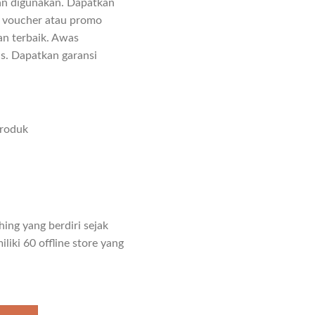
n digunakan. Dapatkan
e voucher atau promo
n terbaik. Awas
as. Dapatkan garansi
produk
ing yang berdiri sejak
liki 60 offline store yang