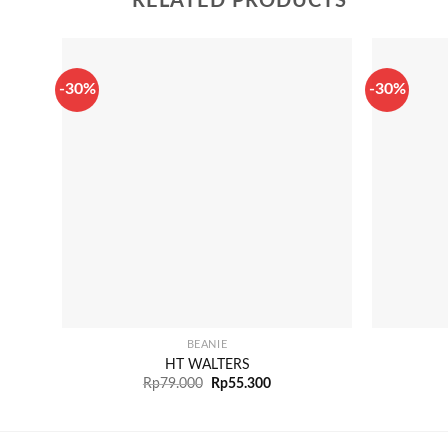
RELATED PRODUCTS
-30%
-30%
+
+
BEANIE
HT WALTERS
Rp
79.000
Rp
55.300