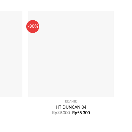
-30%
-30%
+
+
BEANIE
HT DUNCAN 04
Rp
79.000
Rp
55.300