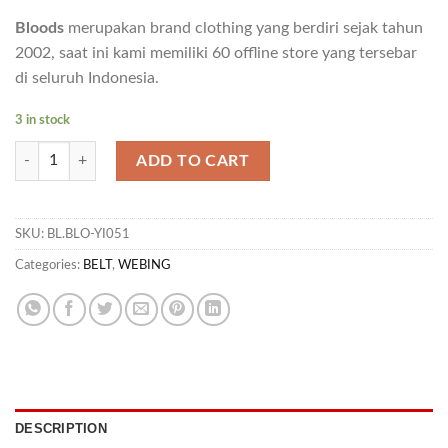
Bloods
merupakan brand clothing yang berdiri sejak tahun
2002, saat ini kami memiliki 60 offline store yang tersebar
di seluruh Indonesia.
3 in stock
BL SODA 02 quantity
ADD TO CART
SKU:
BL.BLO-YI051
Categories:
BELT
,
WEBING
DESCRIPTION