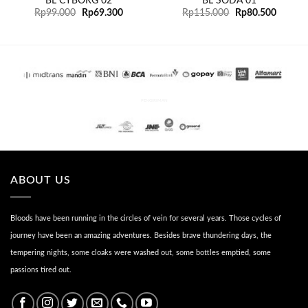
BL CYBORG 02
BL SODA 01
Rp
99.000
Rp
69.300
Rp
115.000
Rp
80.500
PENGIRIMAN
ABOUT US
Bloods have been running in the circles of vein for several years. Those cycles of
journey have been an amazing adventures. Besides brave thundering days, the
tempering nights, some cloaks were washed out, some bottles emptied, some
passions tired out.